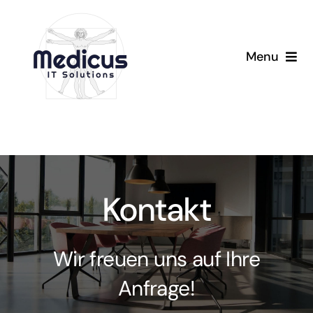
Zum
Inhalt
springen
Menu
Home
Solutions
T2med
Kontakt
Team
Wir freuen uns auf Ihre
Jobs
Anfrage!
Service